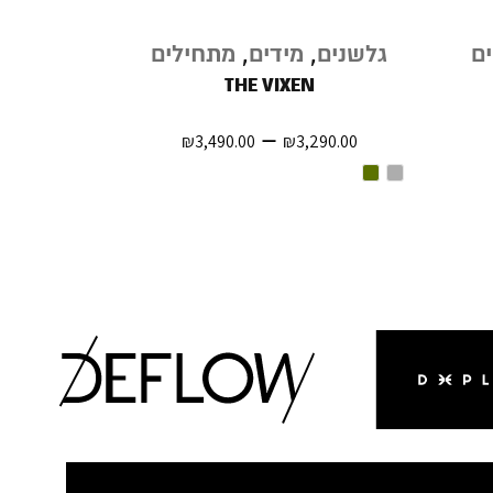
נגמר
ם
גלשנים
,
מידים
,
מתחילים
גלשנ
במלאי
סופט
THE VIXEN
DER 5'8"
–
₪
3,490.00
₪
3,290.00