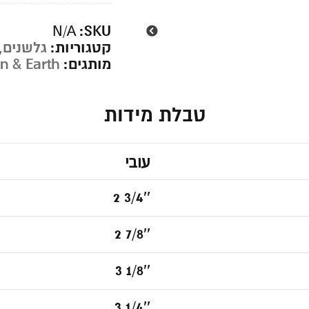
SKU:
N/A
קטגוריות:
גלשנים
,
מותגים:
n & Earth
טבלת מידות
עובי
2 3/4''
2 7/8''
3 1/8''
3 1/4''