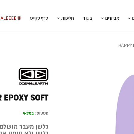
אביזרים
ביגוד
חליפות
סרף סקייט
!!!!SALEEEE
HAPPY 
 EPOXY SOFT
סטטוס:
במלאי
גלשן מעבר מושלם
גלשן ולא סופט אב