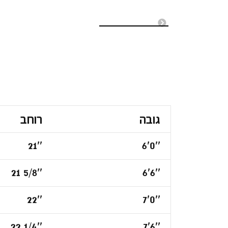
גובה
רוחב
21''
6'0''
21 5/8''
6'6''
22''
7'0''
22 1/4''
7'6''