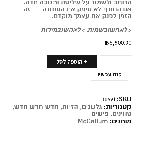
הרוחב ולשמור על שליטה ותגובה חדה.
אם החורף לא סיפק את הסחורה — זה
הזמן לפנק את עצמך מוקדם.
#לאחשובשמות #לאחשובמידות
₪
6,900.00
הוספה לסל
קנה עכשיו
SKU:
10991
קטגוריות:
גלשנים
,
הזיות
,
חדש חדש חדש
,
טווינים
,
פישים
מותגים:
McCallum