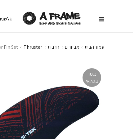
גלשנים
עמוד הבית
›
אביזרים
›
חרבות
›
Thruster
›
r Fin Set
נגמר
במלאי