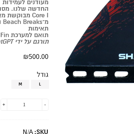
מעודנים לעמידות 
החדשה שלנו. מסוו
Core I
מבוקשת מאוד
מ־Beach Breaks ועד Point Breaks.
תאימות
תואם למערכת Futures Fin
תורגם על ידי ChatGPT
₪
500.00
גודל
M
L
SKU:
N/A