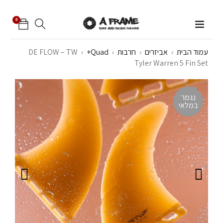
0
עמוד הבית
›
אביזרים
›
חרבות
›
Quad+
›
DE FLOW – TW
Tyler Warren 5 Fin Set
נגמר
במלאי