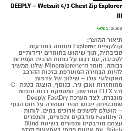
DEEPLY – Wetsuit 4/3 Chest Zip Explorer
III
סטטוס:
במלאי
תיאור המוצר:
קולקציית Explorer פותחה במודעות
סביבתית, תוך שימוש בחומרים ידידותיים
לסביבה, עם דגש על נוחות מרבית ועמידות
גבוהה. חומר ה־Mineralprene שלנו ממשיך
להיות הבחירה המועדפת בזכות ההרכב
האקולוגי שלו – שילוב של צדפות
ממוחזרות ואבן גיר. בנוסף, הוצגה בטנת C-
FLEX 2.0 החדשה, המספקת רכות ונוחות
מוגברת, לצד מערכת Deeply FastDry
שמבטיחה ייבוש מהיר ושמירה על חום הגוף
– מושלם לסשנים ארוכים במים. לוחות
ה־FastDry מודבקים ותפורים, והתפרים
עצמם מודבקים ותפורים בשיטת Blind
Stitch, עם איטום פנימי באמצעות סרטי