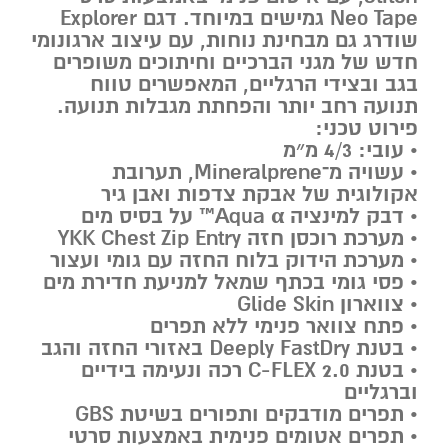
Neo Tape גמישים במיוחד. דגם Explorer
שודרג גם מבחינת נוחות, עם עיצוב ארגונומי
חדש של מגני הברכיים וחיתוכים משופרים
בגב ובצידי הרגליים, המאפשרים טווח
תנועה רחב יותר והפחתת מגבלות תנועה.
פירוט טכני:
• עובי: 4/3 מ״מ
• עשויה מ־Mineralprene, תערובת
אקולוגית של אבקת צדפות ואבן גיר
• דבק למינציה Aqua α™ על בסיס מים
• מערכת רוכסן חזה YKK Chest Zip Entry
• מערכת הידוק בלוח החזה עם גומי ועצור
• פסי גומי בכתף שמאל למניעת חדירת מים
• צווארון Glide Skin
• פתח צוואר פנימי ללא תפרים
• בטנת Deeply FastDry באזורי החזה והגב
• בטנת C-FLEX 2.0 רכה ונעימה בידיים
וברגליים
• תפרים מודבקים ותפורים בשיטת GBS
• תפרים אטומים פנימית באמצעות סרטי