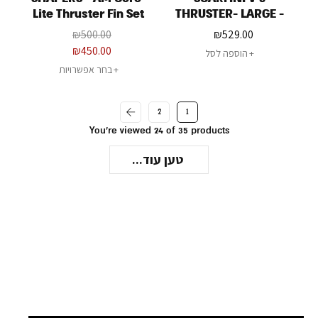
Lite Thruster Fin Set
THRUSTER- LARGE -
SINGLE TAB
₪
500.00
₪
529.00
₪
450.00
הוספה לסל
בחר אפשרויות
2
1
You're viewed 24 of 35 products
טען עוד...