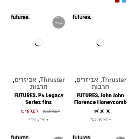
נגמר
במלאי
Thruster
,
אביזרים
,
Thruster
,
אביזרים
,
חרבות
חרבות
FUTURES. P4 Legacy
FUTURES. John John
Series fins
Florence Honeycomb
(GROMS)
₪
480.00
₪
600.00
₪
600.00
הוספה לסל
מידע נוסף
נגמר
נגמר