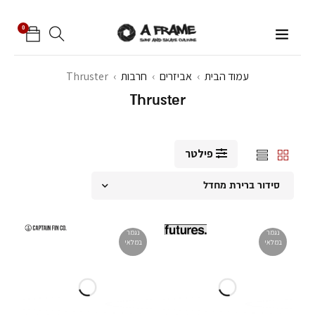
0
עמוד הבית
›
אביזרים
›
חרבות
›
Thruster
Thruster
פילטר
סידור ברירת מחדל
נגמר
נגמר
במלאי
במלאי