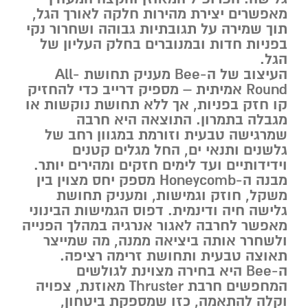
מאפשרים יצירת מהירות חלקה לאורך הגל,
תוך שמירה על תגובתיות גבוהה ושחרור נקי
בפניות חדות ובמנוברים בחלק העליון של
הגל.
העיצוב של ה-Bee מעניק תחושת
All-
Round
אמיתית – מספיק דרייב כדי להחזיק
קו חזק בפניות, אך ללא תחושת נוקשות או
מגבלה בתמרון. התוצאה היא חרבה
שמרגישה טבעית וזורמת במגוון רחב של
גלשנים ותנאי ים, החל מגלים קטנים
וידידותיים ועד לימים חזקים ומהירים יותר.
מבנה ה-Honeycomb מספק יחס מצוין בין
משקל, חוזק וגמישות, ומעניק תחושת
גלישה חיה ודינמית. דפוס הגמישות הבינוני
מאפשר לחרבה לאגור אנרגיה במהלך הפנייה
ולשחרר אותה ביציאה ממנה, מה שמייצר
תאוצה טבעית ותחושת זרימה רציפה.
ה-Bee היא בחירה מצוינת לגולשים
המחפשים חרבת Thruster מאוזנת, צפויה
וקלה להתאמה, כזו שמספקת ביטחון,