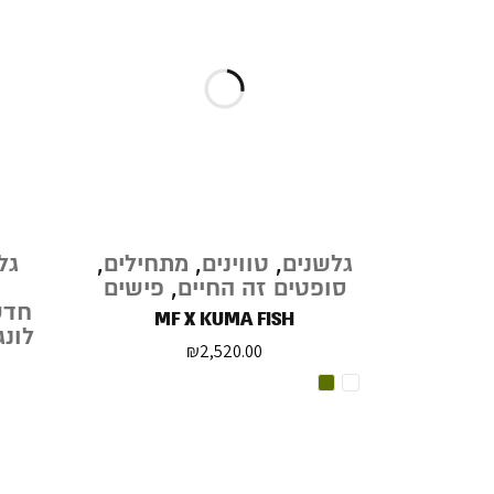
גלשנים
,
טווינים
,
מתחילים
,
גל
סופטים זה החיים
,
פישים
חדש
MF X KUMA FISH
לונג
₪
2,520.00