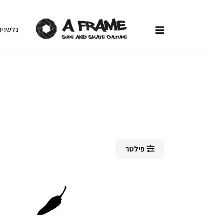
גלשנים
פילטר