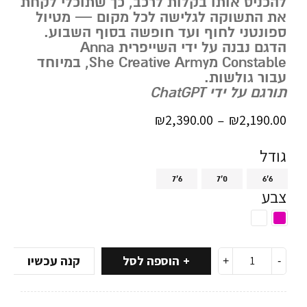
להכניס אותו בקלות לרכב, כך שתוכלי לקחת
את התשוקה לגלישה לכל מקום — מטיול
ספונטני לחוף ועד חופשה בסוף השבוע.
הדגם נבנה על ידי השייפרית
Anna
Constable
מ
She Creative Army
, במיוחד
עבור גולשות.
תורגם על ידי ChatGPT
₪
2,390.00
₪
2,190.00
–
גודל
7'6
7'0
6'6
צבע
הוספה לסל
קנה עכשיו