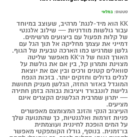
סטטוס:
במלאי
KK
הוא מיד-לנגת’ מרהיב, שעוצב במיוחד
עבור גולשות מודרניות — שילוב אלגנטי
של קלות תפעול עם ביצועים מרשימים.
דמייני את עצמך מחליקה אל תוך הגל עם
גלשן שמרגיש כמו הארכה טבעית של הגוף.
האורך הנוח של ה־
KK
מאפשר שליטה
מצוינת ותמרון קל, בין אם את גולשת על
סוואלים קטנים ורכים ובין אם את יוצאת
לגלים גדולים וחזקים יותר. בזכות הנפח
המוגדל באזור החזה, הגלשן מעניק תחושת
גלישת לונגבורד ויציבות גבוהה בזמן חתירה
— יתרון שמרבית הגלשנים הקצרים אינם
מציעים.
העיצוב הנקי והזנב המצומצם מאפשרים
פניות זורמות ואלגנטיות, כך שהתנועה שלך
על המים הופכת לחיננית ועוצמתית
בו־זמנית. בנוסף, גודלו הקומפקטי מאפשר