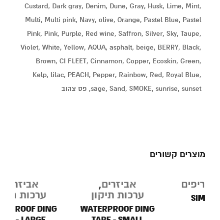
Custard, Dark gray, Denim, Dune, Gray, Husk, Lime, Mint,
Multi, Multi pink, Navy, olive, Orange, Pastel Blue, Pastel
Pink, Pink, Purple, Red wine, Saffron, Silver, Sky, Taupe,
Violet, White, Yellow, AQUA, asphalt, beige, BERRY, Black,
Brown, CI FLEET, Cinnamon, Copper, Ecoskin, Green,
Kelp, lilac, PEACH, Pepper, Rainbow, Red, Royal Blue,
sage, Sand, SMOKE, sunrise, sunset, פס צהוב
מוצרים קשורים
נגמר
נגמר
אביזרים
,
אביזרים
,
במלאי
במלאי
ב
ערכות תיקון
ערכות תיקון
WATERPROOF DING
WATERPROOF DING
TAPE - LARGE
TAPE - SMALL