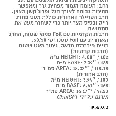
ומעניקה יציבות רצינית לגלשנים עם זנב
רחב. העומק הנמוך מפחית גרר ומאפשר
מהירות גבוהה לאורך הגל ופרוג’קשן מצוין.
חרב הטריילר האחורית כוללת מעט פחות
רייק ובסיס קצר יותר כדי לשחרר מעט את
התחושה.
חרבות הקדמיות עם Foil פנימי שטוח, החרב
האחורית עם Foil סטנדרטי ‎50/50.
בניית פיברגלס מלאה, גימור מאט שטוח.
(חרבות קדמיות)
HEIGHT: ‎4.00″ / ‎102 מ״מ
BASE: ‎7.39″ / ‎188 מ״מ
AREA: ‎18.33″² / ‎118.28 סמ״ר
(חרב אחורית)
HEIGHT: ‎3.94″ / ‎100 מ״מ
BASE: ‎6.62″ / ‎168 מ״מ
AREA: ‎16.17″² / ‎97.50 סמ״ר
תורגם על ידי ChatGPT
₪
590.00