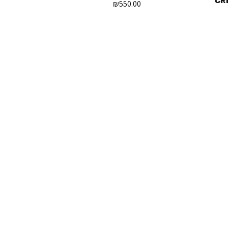
CR
₪
550.00