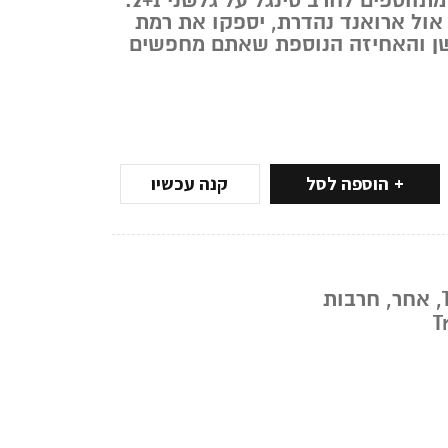
המרבית כאשר הם מתווספים לחרב סינגל על גלשני 2+1.
 אול ארואנד נהדרת, יספקו את רמת
שן והאחיזה הנוספת שאתם מחפשים
הוספה לסל
קנה עכשיו
,
אחר
,
חרבות
T