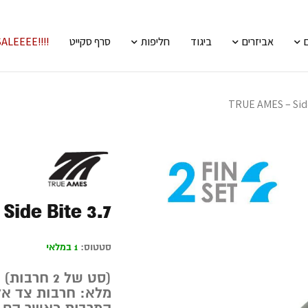
אביזרים
ביגוד
חליפות
סרף סקייט
!!!!SALEEEE
TRUE AMES – Side
Side Bite 3.7
סטטוס:
1 במלאי
מלא: חרבות צד אל