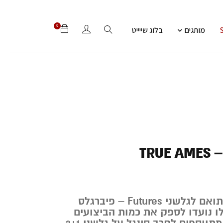
0
מותגים
בלוג שייייט
TRUE AMES – 
(סט של 2 חרבות) תואם לגלשני Futures – פיברגלס
ו נועדו לספק את כמות הביצועים