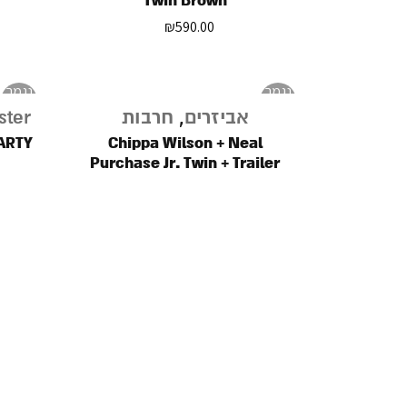
Twin Brown
₪
590.00
נגמר
נגמר
במלאי
במלאי
אביזרים
,
חרבות
ster
PARTY
Chippa Wilson + Neal
Purchase Jr. Twin + Trailer