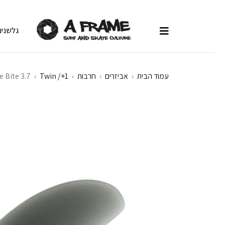
גלשנים
עמוד הבית
›
אביזרים
›
חרבות
›
Twin /+1
›
 Bite 3.7