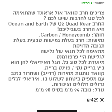
סטטוס:
7 במלאי
צריכים חרב קוואד אול אראונד שמתאימה
לכל סט לחרבות שיש לכם ?
החרב Q2 Quad Rear של Ocean and Earth
היא החרב בשביליכם!
חומר: Carbon / Honeycomb.
גמישות: חרב בעלת גמישות טבעית בעלת
תגובה מדויקת
מתאימה לכל תנאי של גלישה
לגלישת היי פרפורמנס
מיועדת לכל סוג גל. הגל האידיאלי להן הוא
ביץ ברייק נקי / פוינט ברייק.
קוואד נותנות מהירות (דרייב) ושחרור בזנב
עם מספיק ביטחון לשלוט בו. אידיאלי לגלים
גדולים חלולים וצינורות.
גודל: גובה 94 מ”מ בסיס 90 מ”מ
₪
429.00