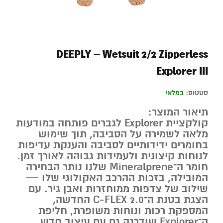
DEEPLY – Wetsuit 2/2 Zipperless
Explorer III
סטטוס:
במלאי
תיאור המוצר:
קולקציית
Explorer
לגברים פותחה במודעות
מלאה לשמירה על הסביבה, תוך שימוש
בחומרים ידידותיים לסביבה והענקת עדיפות
לנוחות קיצונית ולעמידות גבוהה לאורך זמן.
חומר ה־
Mineralprene
שלנו נותר הבחירה
המובילה, בזכות ההרכב האקולוגי שלו —
שילוב של צדפות ממוחזרות ואבן גיר. עם
הצגת בטנת ה־
C-FLEX 2.0
החדשה,
המספקת רכות ונוחות משופרת, חליפת
ה־Explorer שודרגה גם עם עיצוב חדש