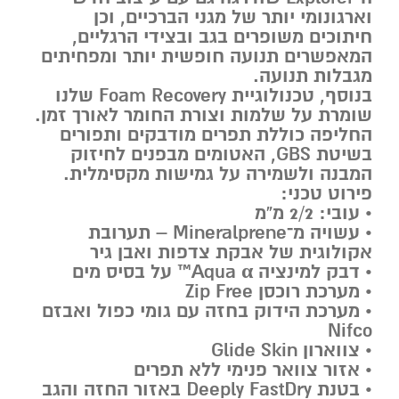
וארגונומי יותר של מגני הברכיים, וכן
חיתוכים משופרים בגב ובצידי הרגליים,
המאפשרים תנועה חופשית יותר ומפחיתים
מגבלות תנועה.
בנוסף, טכנולוגיית
Foam Recovery
שלנו
שומרת על שלמות וצורת החומר לאורך זמן.
החליפה כוללת תפרים מודבקים ותפורים
בשיטת
GBS
, האטומים מבפנים לחיזוק
המבנה ולשמירה על גמישות מקסימלית.
פירוט טכני:
• עובי: 2/2 מ”מ
• עשויה מ־
Mineralprene
– תערובת
אקולוגית של אבקת צדפות ואבן גיר
• דבק למינציה
Aqua α™
על בסיס מים
• מערכת רוכסן
Zip Free
• מערכת הידוק בחזה עם גומי כפול ואבזם
Nifco
• צווארון
Glide Skin
• אזור צוואר פנימי ללא תפרים
• בטנת
Deeply FastDry
באזור החזה והגב