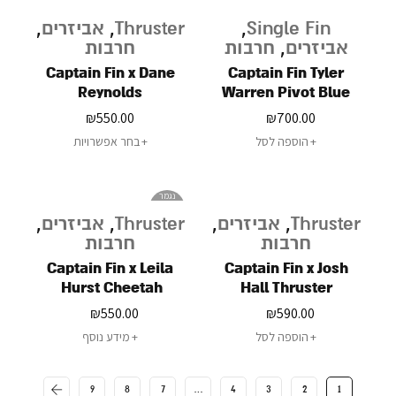
Single Fin
,
Thruster
,
אביזרים
,
אביזרים
,
חרבות
חרבות
Captain Fin x Dane
Captain Fin Tyler
Reynolds
Warren Pivot Blue
10.25
₪
550.00
₪
700.00
הוספה לסל
בחר אפשרויות
נגמר
במלאי
Thruster
,
אביזרים
,
Thruster
,
אביזרים
,
חרבות
חרבות
Captain Fin x Leila
Captain Fin x Josh
Hurst Cheetah
Hall Thruster
₪
550.00
₪
590.00
הוספה לסל
מידע נוסף
9
8
7
…
4
3
2
1